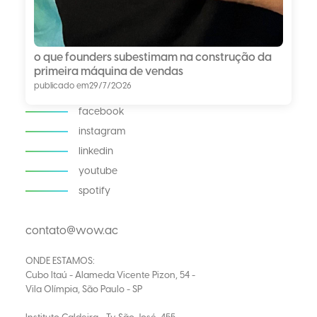
o que founders subestimam na construção da
primeira máquina de vendas
publicado em
29/7/2026
facebook
instagram
linkedin
youtube
spotify
contato@wow.ac
ONDE ESTAMOS:
Cubo Itaú - Alameda Vicente Pizon, 54 -
Vila Olímpia, São Paulo - SP