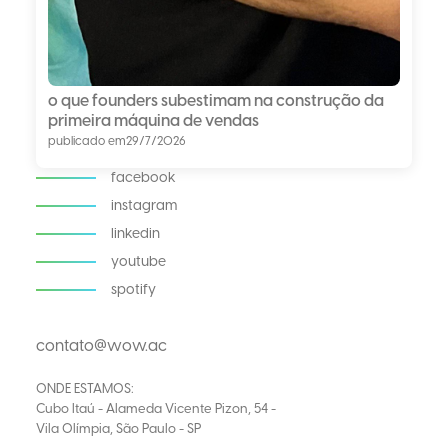
o que founders subestimam na construção da
primeira máquina de vendas
publicado em
29/7/2026
facebook
instagram
linkedin
youtube
spotify
contato@wow.ac
ONDE ESTAMOS:
Cubo Itaú - Alameda Vicente Pizon, 54 -
Vila Olímpia, São Paulo - SP