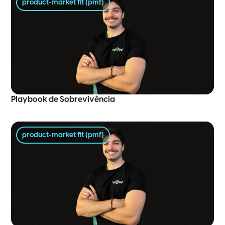
product-market fit (pmf)
Playbook de Sobrevivência
product-market fit (pmf)