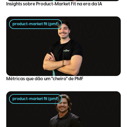
Insights sobre Product-Market Fit na era da IA
product-market fit (pmf)
Métricas que dão um "cheiro" de PMF
product-market fit (pmf)