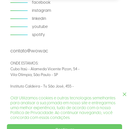
facebook
instagram
linkedin
youtube
spotify
contato@wow.ac
ONDE ESTAMOS:
Cubo Itaú - Alameda Vicente Pizon, 54 -
Vila Olímpia, São Paulo - SP
Instituto Caldeira - Tv. São José, 455 -
Navegantes, Porto Alegre - RS
© 2026 WOW Aceleradora de Startups
Olá! Utilizamos cookies e outras tecnologias semelhantes
para analisar a sua jornada em nosso site e entregarmos
uma melhor experiência, tudo de acordo com a nossa
Política de Privacidade. Ao continuar navegando, você
Desenvolvido por
concorda com essas condições.