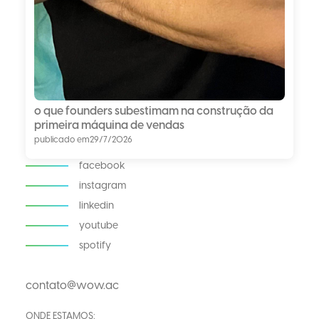
o que founders subestimam na construção da
primeira máquina de vendas
publicado em
29/7/2026
facebook
instagram
linkedin
youtube
spotify
contato@wow.ac
ONDE ESTAMOS: