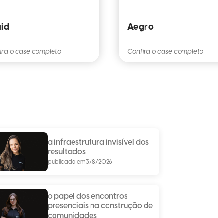
id
Aegro
ira o case completo
Confira o case completo
a infraestrutura invisível dos
resultados
publicado em
3/8/2026
o papel dos encontros
presenciais na construção de
comunidades