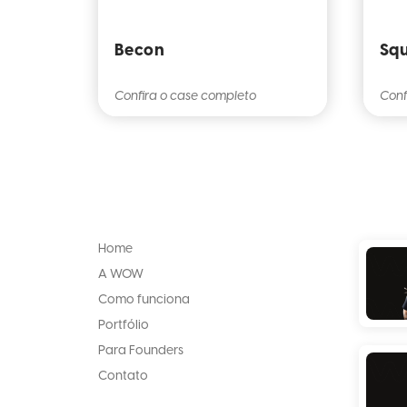
Becon
Squ
Confira o case completo
Conf
Home
A WOW
Como funciona
Portfólio
Para Founders
Contato