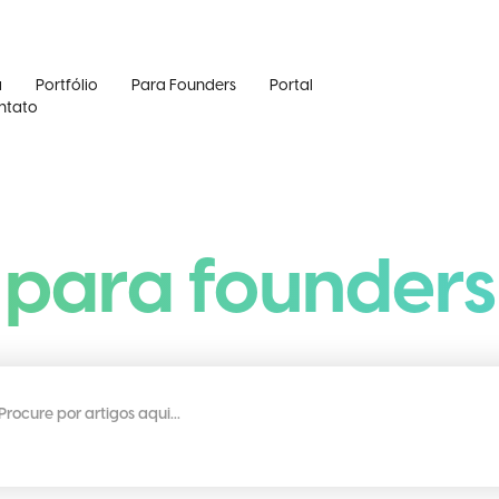
a
Portfólio
Para Founders
Portal
ntato
para founders