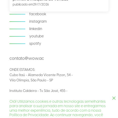
publicado em
29/7/2026
facebook
instagram
linkedin
youtube
spotify
contato@wow.ac
ONDE ESTAMOS:
Cubo Itaú - Alameda Vicente Pizon, 54 -
Vila Olímpia, São Paulo - SP
Instituto Caldeira - Tv. São José, 455 -
Navegantes, Porto Alegre - RS
© 2026 WOW Aceleradora de Startups
Olá! Utilizamos cookies e outras tecnologias semelhantes
para analisar a sua jornada em nosso site e entregarmos
uma melhor experiência, tudo de acordo com a nossa
Política de Privacidade. Ao continuar navegando, você
Desenvolvido por