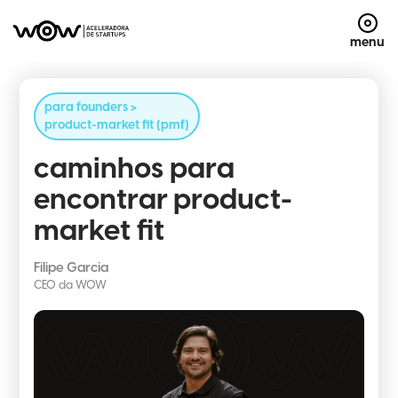
menu
para founders >
product-market fit (pmf)
caminhos para
encontrar product-
market fit
Filipe Garcia
CEO da WOW