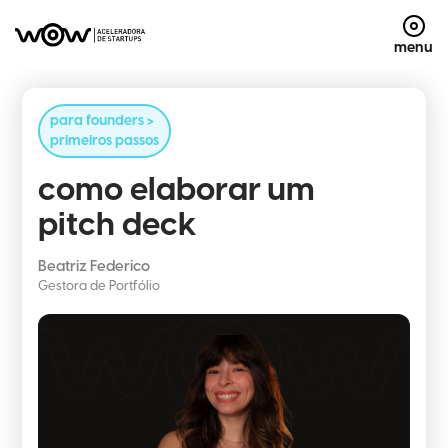
menu
para founders >
primeiros passos
como elaborar um
pitch deck
Beatriz Federico
Gestora de Portfólio