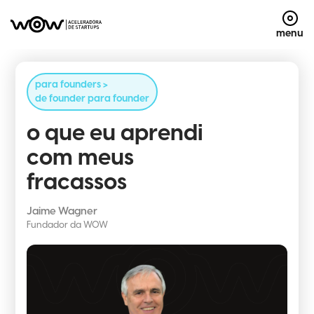
menu
para founders >
de founder para founder
o que eu aprendi
com meus
fracassos
Jaime Wagner
Fundador da WOW