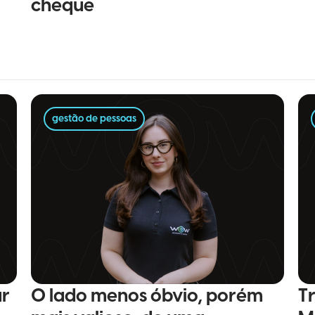
cheque
gestão de pessoas
r
O lado menos óbvio, porém
T