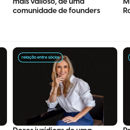
mais valioso, de uma
M
comunidade de founders
R
relação entre sócios