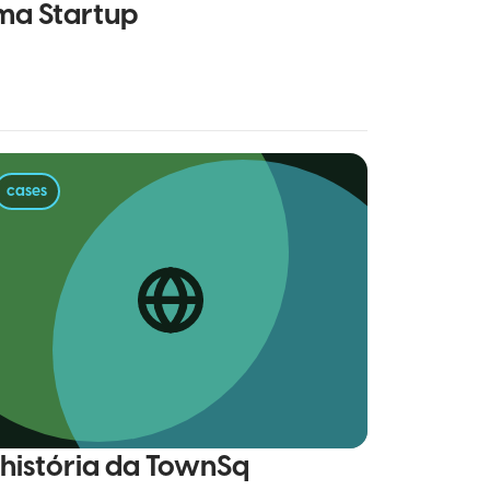
ma Startup
cases
 história da TownSq