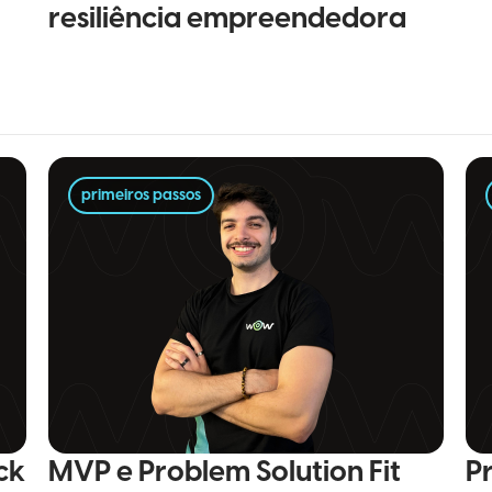
resiliência empreendedora
primeiros passos
ck
MVP e Problem Solution Fit
P