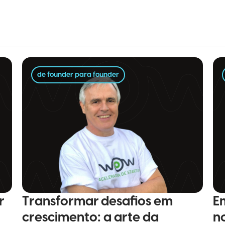
de founder para founder
r
Transformar desafios em
E
crescimento: a arte da
n