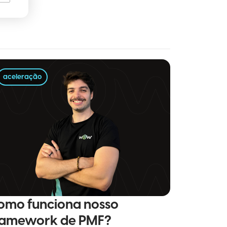
aceleração
omo funciona nosso
ramework de PMF?