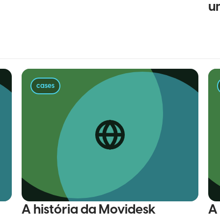
u
cases
A história da Movidesk
A