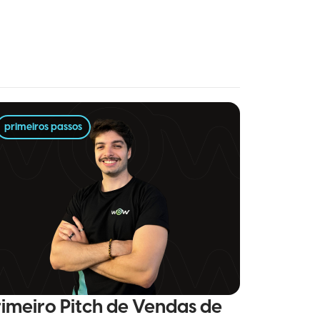
primeiros passos
rimeiro Pitch de Vendas de