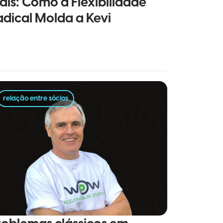
ais: Como a Flexibilidade
adical Molda a Kevi
relação entre sócios