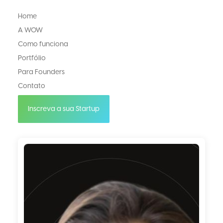
Home
A WOW
Como funciona
Portfólio
Para Founders
Contato
Inscreva a sua Startup