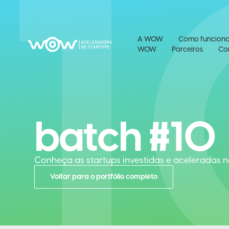
1
A WOW
Como funcion
WOW
Parceiros
Co
batch #10
Conheça as startups investidas e aceleradas n
Voltar para o portfólio completo