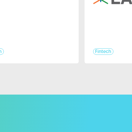
h
Fintech