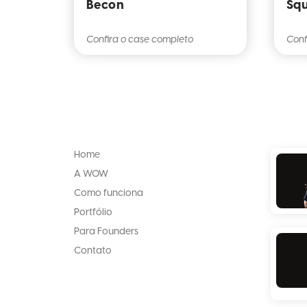
Becon
Squ
Confira o case completo
Conf
Home
A WOW
Como funciona
Portfólio
Para Founders
Contato