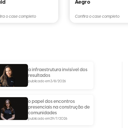
id
Aegro
ira o case completo
Confira o case completo
a infraestrutura invisível dos
resultados
publicado em
3/8/2026
o papel dos encontros
presenciais na construção de
comunidades
publicado em
29/7/2026