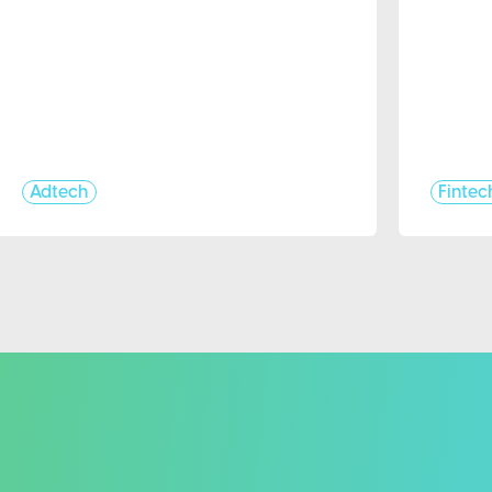
Adtech
Fintec