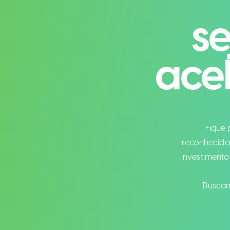
se
ace
Fique 
reconhecida
investimento 
Buscam