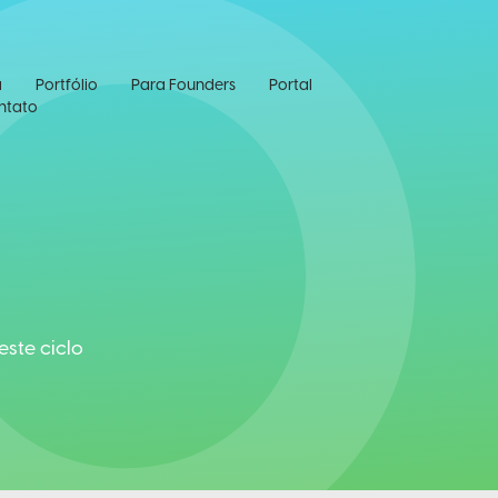
0
a
Portfólio
Para Founders
Portal
ntato
este ciclo