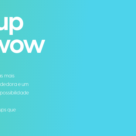
tup
 wow
as mais
ndedora e um
 possibilidade
ups que