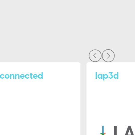
iconnected
lap3d