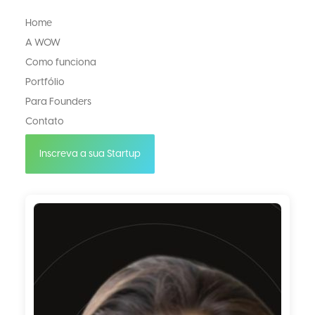
Home
A WOW
Como funciona
Portfólio
Para Founders
Contato
Inscreva a sua Startup