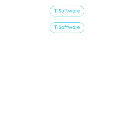
TI Software
TI Software