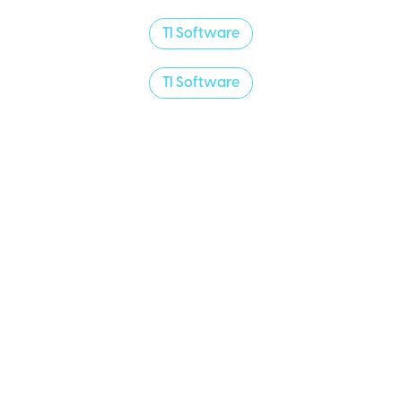
TI Software
TI Software