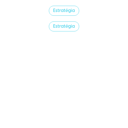
Estratégia
Estratégia