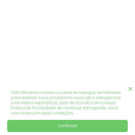
Olá! Utilizamos cookies e outras tecnologias semelhantes
para analisar a sua jornada em nosso site e entregarmos
uma melhor experiência, tudo de acordo com a nossa
Política de Privacidade. Ao continuar navegando, você
concorda com essas condições.
Continuar