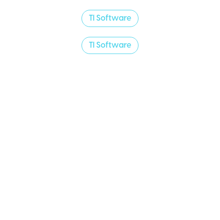
TI Software
TI Software