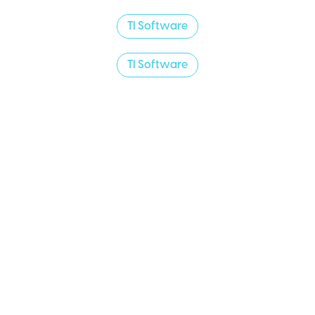
TI Software
TI Software