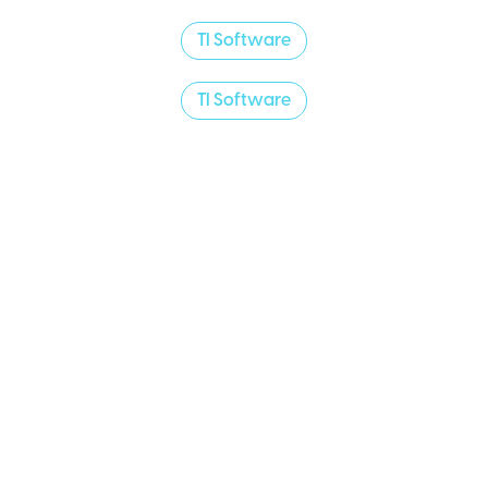
TI Software
TI Software