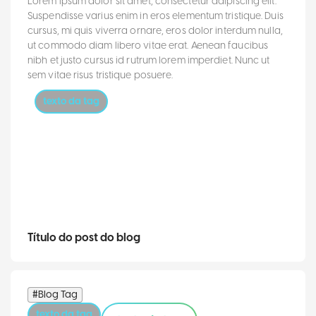
Lorem ipsum dolor sit amet, consectetur adipiscing elit.
Suspendisse varius enim in eros elementum tristique. Duis
cursus, mi quis viverra ornare, eros dolor interdum nulla,
ut commodo diam libero vitae erat. Aenean faucibus
nibh et justo cursus id rutrum lorem imperdiet. Nunc ut
sem vitae risus tristique posuere.
texto da tag
Título do post do blog
#Blog Tag
texto da tag