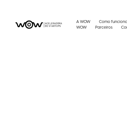
A WOW
Como funcion
WOW
Parceiros
Co