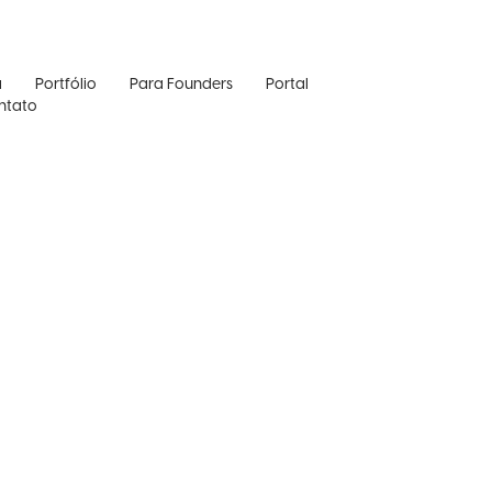
a
Portfólio
Para Founders
Portal
ntato